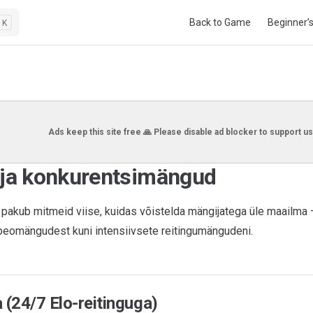
Main Navigation
Back to Game
Beginner’
K
Ads keep this site free 🙏 Please disable ad blocker to support us
 ja konkurentsimängud
pakub mitmeid viise, kuidas võistelda mängijatega üle maailma 
peomängudest kuni intensiivsete reitingumängudeni.
 (24/7 Elo-reitinguga)