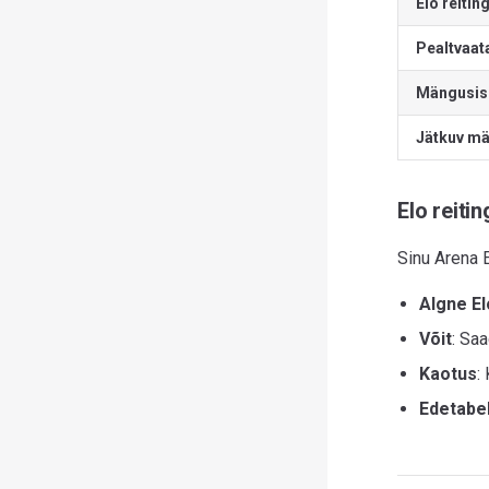
Elo reitin
Pealtvaat
Mängusise
Jätkuv m
Elo reitin
Sinu Arena E
Algne El
Võit
: Sa
Kaotus
:
Edetabel