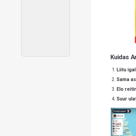
Kuidas A
Liitu igal
Sama as
Elo reiti
Suur ula