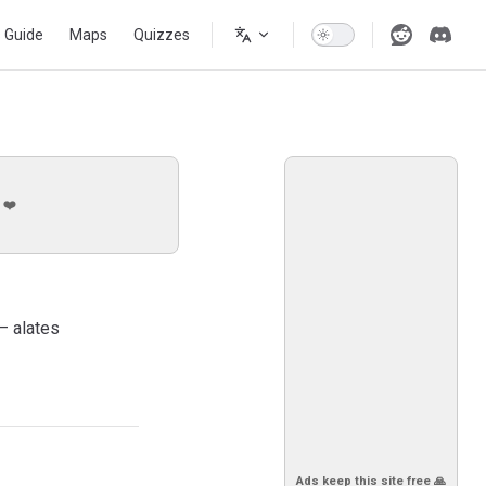
s Guide
Maps
Quizzes
 ❤️
— alates
Ads keep this site free 🙏