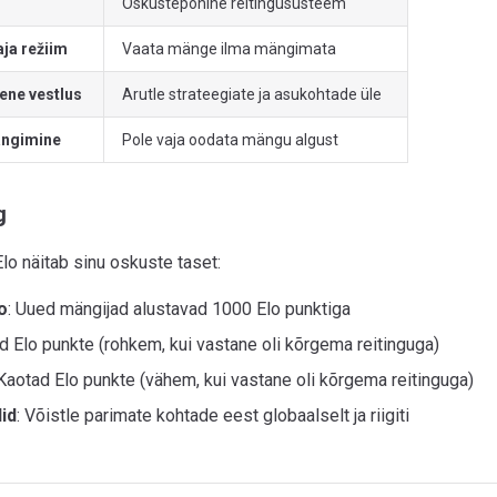
g
Oskustepõhine reitingusüsteem
aja režiim
Vaata mänge ilma mängimata
ne vestlus
Arutle strateegiate ja asukohtade üle
ängimine
Pole vaja oodata mängu algust
g
lo näitab sinu oskuste taset:
o
: Uued mängijad alustavad 1000 Elo punktiga
ad Elo punkte (rohkem, kui vastane oli kõrgema reitinguga)
 Kaotad Elo punkte (vähem, kui vastane oli kõrgema reitinguga)
id
: Võistle parimate kohtade eest globaalselt ja riigiti