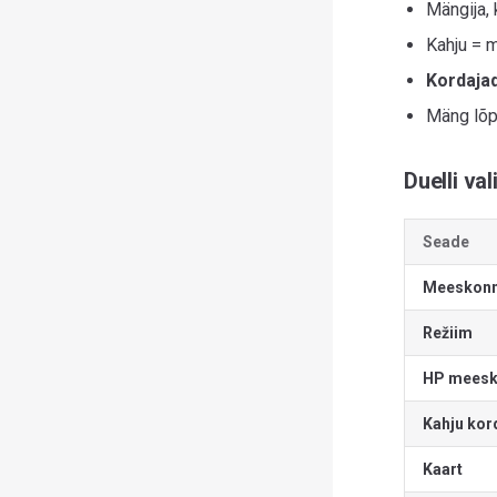
Mängija,
Kahju = m
Kordaja
Mäng lõp
Duelli va
Seade
Meeskonn
Režiim
HP meesk
Kahju kor
Kaart