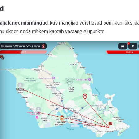
id
äljalangemismängud
, kus mängijad võistlevad seni, kuni üks jä
nu skoor, seda rohkem kaotab vastane elupunkte.