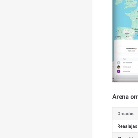
Arena o
Omadus
Reaalajas