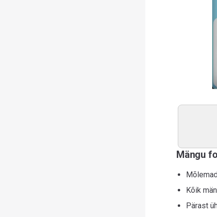
Mängu f
Mõlemad
Kõik män
Pärast üh