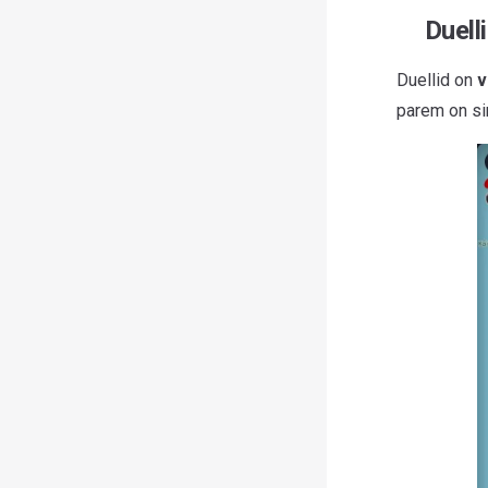
Duell
Duellid on
v
parem on si