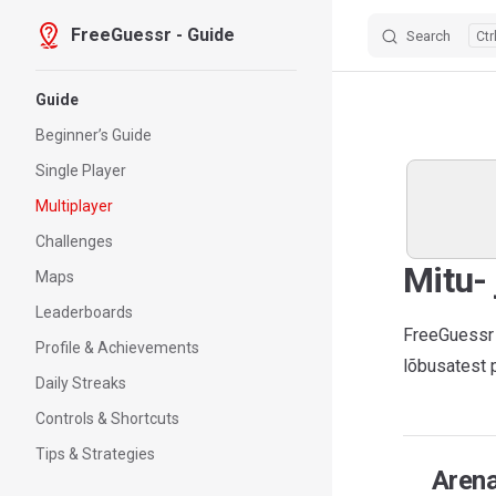
FreeGuessr - Guide
Search
Skip to content
Sidebar Navigation
Guide
Beginner’s Guide
Single Player
Multiplayer
Challenges
Mitu-
Maps
Leaderboards
FreeGuessr 
Profile & Achievements
lõbusatest 
Daily Streaks
Controls & Shortcuts
Tips & Strategies
Arena