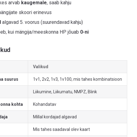
 kes arvab
kaugemale
, saab kahju
ängijate skoori erinevus
d
algavad 5. voorus (suurendavad kahju)
eb, kui mängija/meeskonna HP jõuab
0-ni
likud
Valikud
a suurus
1v1, 2v2, 1v3, 1v100, mis tahes kombinatsioon
Liikumine, Liikumatu, NMPZ, Blink
onna kohta
Kohandatav
daja
Millal kordajad algavad
Mis tahes saadaval olev kaart