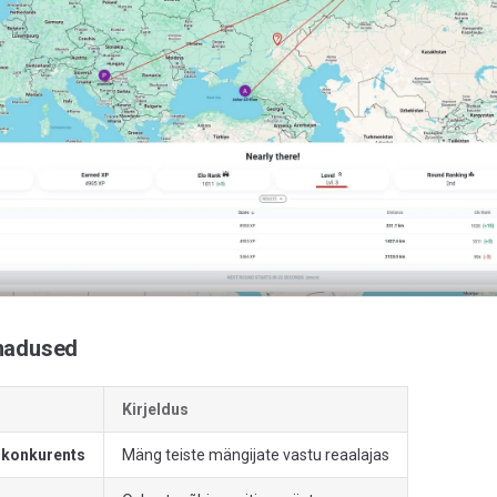
madused
Kirjeldus
 konkurents
Mäng teiste mängijate vastu reaalajas