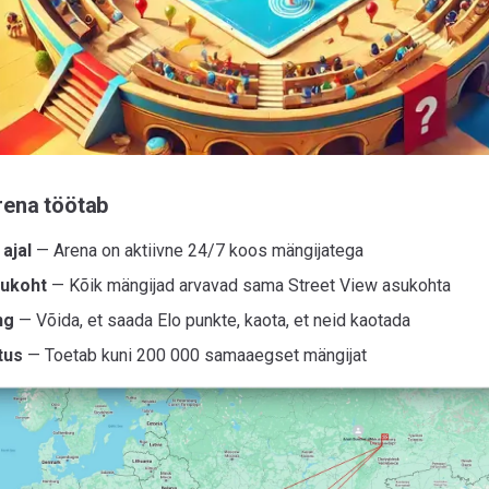
rena töötab
 ajal
— Arena on aktiivne 24/7 koos mängijatega
ukoht
— Kõik mängijad arvavad sama Street View asukohta
ng
— Võida, et saada Elo punkte, kaota, et neid kaotada
tus
— Toetab kuni 200 000 samaaegset mängijat